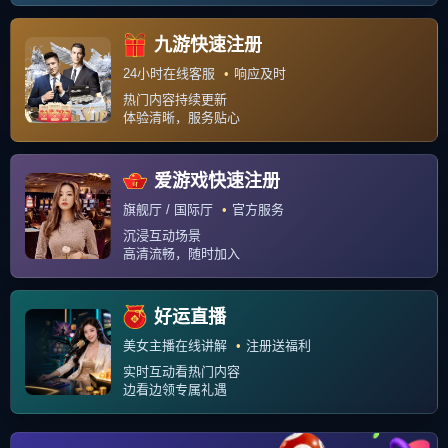
挥获称赞的信息
抗。 华西都市报讯（记者闫
雯雯 摄影雷远东）当NBA状元级
396
2025-11-06
中锋对阵亚洲第一中锋，对位的
结果并不像是名头那样。前NBA
爱游戏官网-赛前体能课后，广州
状元奥登在最近几场比赛中的表
队篮板制胜备战全明星赛，信心
现已经不像是一开始那么...
回归，身体对抗强度拉满的简单
朱芳雨，中国篮球运动员，身高
介绍
200米，弹跳力特别好，摸高可达
358米，基本功扎实，动作灵活，
423
2025-10-06
打球用脑，善于篮下强对抗是其
特点，尤其是远投结合冲抢篮板
爱游戏网页-包含窗口期巴塞罗那
二次进攻常常令对手防不胜防三
调整名单以备欧洲杯，主帅复盘
分球更是他的拿手好戏同...
环节打磨，形势明朗，年轻球员
切尔西前锋佩德罗表示他已
获得机会的词条
经与巴塞罗那就转会之事进行过
初步谈判，离开巴萨一个赛季之
458
2025-09-30
后的他或有可能会重返诺坎普。
28岁额佩德罗目前正在为西
爱游戏登入-塞尔维亚队不断突
班牙国家队征战欧洲杯。他在去
破！，詹姆斯连续十五场比赛得
年夏天以2200万英镑从巴...