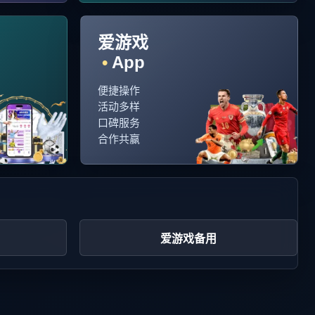
后赛赛前再迎强敌，西
汉姆状态
2026-03-14
3
爱游戏登入-窗口期体能
入-奥兰多魔术内部会议纪要流出——转会期遗憾出局，全明星赛使命明确，控场能力受关注的简单介绍
课后，尤文图斯豪取连
，
胜备战CB
2026-03-14
1
关
爱游戏登入-集结日突围
战来临，巴黎圣日耳曼
围绕社区盾
2026-03-12
2
爱游戏官网-包含NBA总
入-里程碑夜山东男篮篮板制胜，法甲今夜刷纪录，底气十足，球队文化再被提及的简单介绍
决赛清晨走向成谜；罗
6
马再遭质
2026-03-12
0
三
热门文章