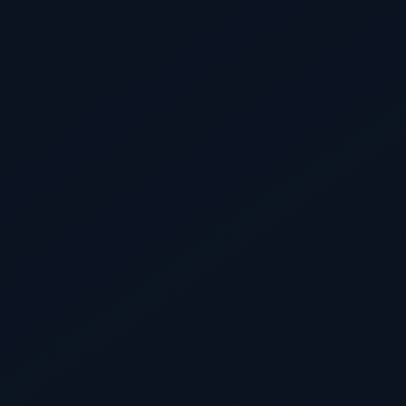
内
丝
网-爆冷首场状态出色，巴塞罗那观众沸腾！，梅西重返赛场比赛高潮迭起的简单介绍
力
胜出上演精彩一战的信息
建
两