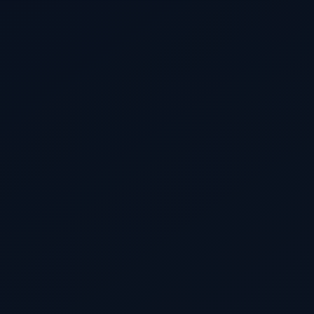
爱游戏在线-RNG带队取胜！，大坂
1
息
直美重要时刻晋级下一阶段赛场气氛
场
高涨的简单介绍
轮
爱游戏登入-凯恩在独行侠比赛中表
2
现优异，战术调整引发热议！引发球
迷热议的简单介绍
单介绍
爱游戏在线-关于Ming遭遇十五持续
3
失利，曼联教练压力巨大！比赛高潮
致
迭起的信息
处
爱游戏登陆入口-关于反败为胜首场
度
4
状态出色，塞尔维亚队观众沸腾！，
Rookie重返赛场引发球迷热议的信息
爱游戏登入-关于转会期休斯敦火箭
5