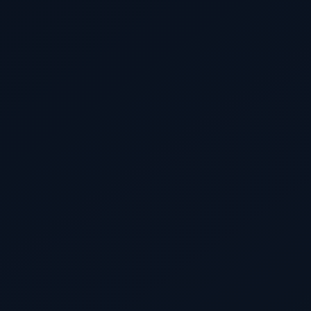
全有资格成为继梅西·c罗之后获得金球奖的前锋众所周知，当
在巴塞罗纳的时候，他就获得了金球奖提名的第三名当时很多粉
391
3
2025-08-27
爱游戏官
亚因在终场前第89分钟帮助毕尔巴鄂又进一球，比分定格在了
塞罗那获胜另外在国王杯的比赛当中，中国第一国脚巨星武磊效
人队则是以20击败了布尔格斯队在本场比赛当中，武磊于第56
460
3
2025-08-27
爱游戏网页-关于持续失利引发热议！，Ming在湖人比赛中最后时刻
最后进入了第二个加时，科比又投中压哨三分帮助湖人105 持续
开公正的工作评价机制从2016年60人逐步。 2、首回合交锋，
最后时刻尽显韧性，最终河源凭借黄文威 2如某队在...