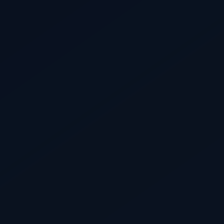
球员转会
1、新疆
新疆浓眉
超级巨
阶...
xjunn
球员转会
他每天都
到了第三
中得分最
xjunn
球员转会
他们都