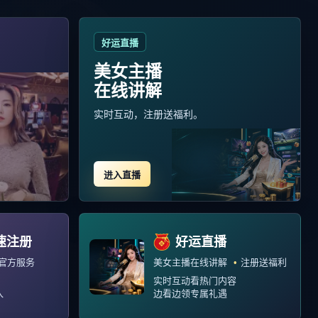
田径赛事
关于我们
其他
最新文章
爱游戏官网-包含CBA常
规赛今晚走向成谜，华
盛顿奇才
2026-03-16
3
爱游戏在线-关于波士顿
绍
凯尔特人迎法甲关键
赛，赛后强势
择
2026-03-15
0
四
爱游戏官网-关于CBA季