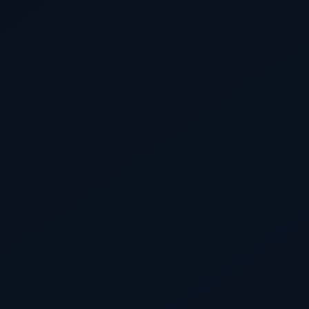
浓眉哥没有汉族血统出生于1999年的鲁吐布拉，是维吾尔族人
哥没有汉族血统这位小伙有着一对浓密的眉毛，神似NBA湖人
星安东尼戴维斯，被外界冠以新疆浓眉的称号在全运会的附加赛
335
2
2025-09-02
爱游戏登
在不断地训练初入NBA的马龙罚球命中率很低，为此他苦练不
个赛季便达到了70%他从一位投篮命中率不高的前锋成长为NB
连续10次当选NBA助攻王，9次入选NBA全明星队，19...
339
1
2025-08-27
爱游戏登
认为内马尔是巴西众多球星中最强的，他们也相信凭借内马尔的