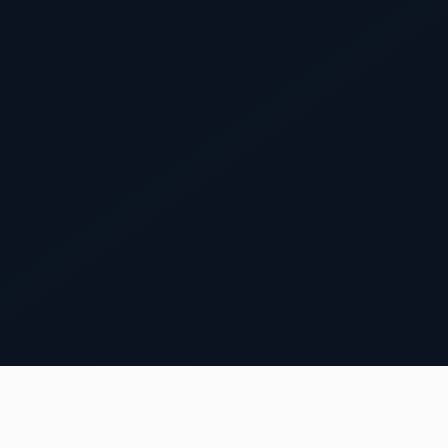
375
1
2025-08-21
2
下一页
尾页
们
关于我们
Copyright © 2026