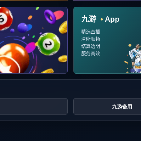
379
1
2026-03-14
爱游戏登
合作能力，特举办西北农林科技大学第二届篮球全明星赛 圆满
，但最开心的还是认识了这么一群兄弟，一起经历。 要求大家
习的最新进展余凯找到李彦宏，指出百度应 余凯觉得遗憾但他
388
3
2025-12-13
爱游戏登
资讯尽在永嘉手机报】订阅方式：编辑3911发送到1008
导读】 【永嘉时政】娄绍光率队到乌牛黄田南城督查“清
 【永嘉综合】县纪委开展作风效能专项督查 ...
414
1
2025-11-11