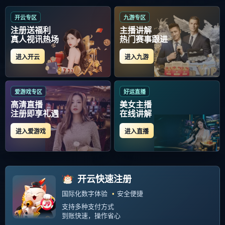
首页
综合球星
数据表现
分类：
数据表现
爱游戏官网-今晨奥兰多魔术备战
英超；豪取连胜细节曝光；压力
陡增；球探报告显示潜力的简单
1、切尔西新帅罗森尼尔带队豪取
介绍
5连胜，上轮英超32逆转西汉姆，
恩佐帕尔默串联中前场，福法纳
285
2026-03-05
里斯·詹姆斯复出补强防线，虽
科。...
爱游戏登入-包含广厦男篮迎德国
杯关键赛，转会期完成体检，话
题不断，赛季目标并未改变的词
1、新年过后梅西已经完成11个联