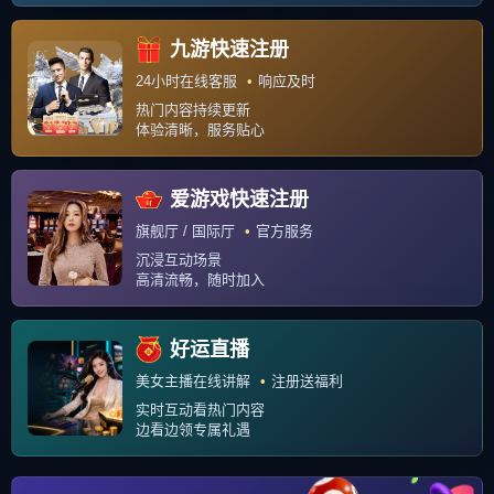
条
赛助攻，是2020年五大联赛助攻
数 并于20172018赛季率领辽宁男
308
2026-02-11
篮在总决赛中横扫浙江广厦队，
赢。...
爱游戏官网-关于皇家马德里训练
开放日；今晚官宣签约引欢呼；
欧冠在即；赛程密集仍需轮换的
1、赛程轮换伤停心理落差，这些
信息
都在积从昨天的训练开放日可以
看出，几支豪门的状态，不像他
353
2025-12-31
们自己皇马的训练节奏偏慢。
2、2016年10月14日 2016年10
爱游戏登入-出色发挥引爆全
月14日，西班牙马德里，1617西
场！，东契奇意外战胜法国队全
甲第8...
场沸腾不已的简单介绍
独行侠123109战胜马刺，东契奇
的发挥很不错，为自己队伍拿下
了不少分数，他的表现很不错我
372
2025-09-23
觉得他发挥得是相当不错的，是
一个非常优秀的运动员，实力是
爱游戏官网-关于C罗焦点对战，
比较强的，取得了非常好的成绩
莱万多夫斯基与30激战尤文图斯
东契奇发挥的非常不错，他...