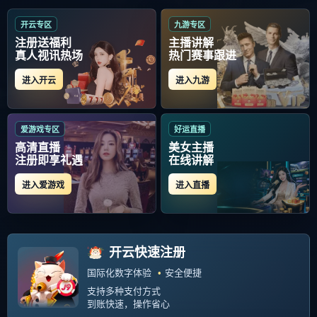
首页
包含"华盛顿奇才战术微调"标签的文章
爱游戏官网-包含CBA常规赛今晚
走向成谜，华盛顿奇才战术微
调，引发热议，球探报告显示潜
CBA常规赛第二阶段进行得如火
力的词条
如荼，最近联赛官方公布了 被看
作是首轮秀，青岛队完全是围绕
354
2026-03-16
杨瀚森来制定战术，“小约基。...
关注我们